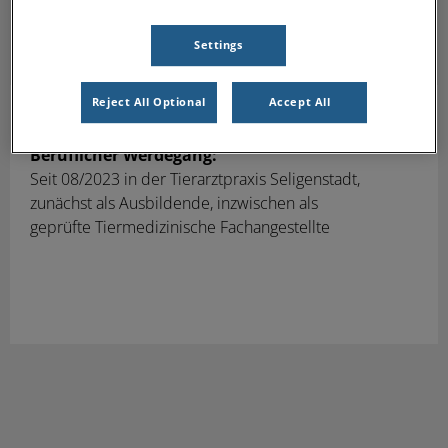
Settings
Reject All Optional
Accept All
Anastasia Dimitriou
TFA
Beruflicher Werdegang:
Seit 08/2023
in
der Tierarztpraxis Seligenstadt,
zunächst als Ausbildende, inzwischen als
geprüfte
Tiermedizinische Fachangestellte