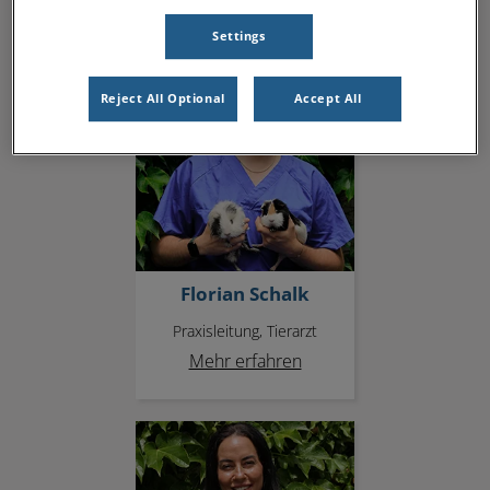
Settings
Florian Schalk
Reject All Optional
Accept All
Florian Schalk
Praxisleitung, Tierarzt
Mehr erfahren
Mia Terzic